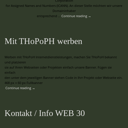
Corporation
for Assigned Names and Numbers (ICANN). An dieser Stelle möchten wir unsere
Domaininhaber
entsprechend …
Continue reading
→
Mit THoPoPH werben
Werben mit THoPoH Internetdienstleistungen, machen Sie THoPoH bekannt
und platzieren
sie auf Ihren Webseiten oder Projekten einfach unsere Banner. Fügen sie
einfach
den unter dem jeweiligen Banner stehen Code in Ihrr Projekt oder Webseite ein.
468 px × 60 px Fullbanner
Continue reading
→
Kontakt / Info WEB 30