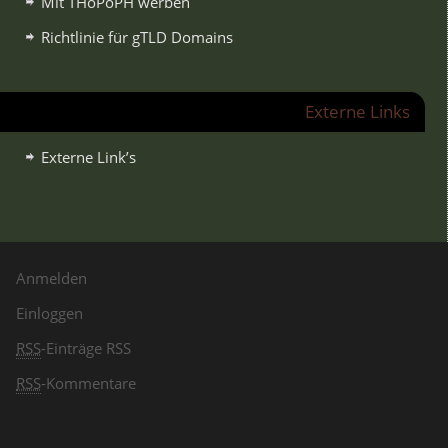
Mit THoPoPH werben
Richtlinie für gTLD Domains
Externe Links
Externe Link’s
Anmelden
Einloggen
RSS
-Einträge RSS
RSS
-Kommentare