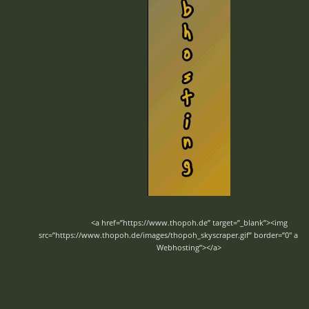
<a href=”https://www.thopoh.de” target=”_blank”><img
src=”https://www.thopoh.de/images/thopoh_skyscraper.gif” border=”0″ al
Webhosting”></a>