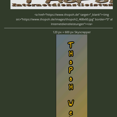
<a href=”https://www.thopoh.de” target=”_blank”><img
src=”https://www.thopoh.de/images/thopoh2_468x60.jpg” border=”0″ alt
Internetdienstleistungen”></a>
120 px × 600 px Skyscrapper