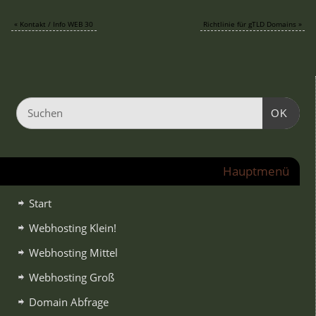
«
Kontakt / Info WEB 30
Richtlinie für gTLD Domains
»
OK
Hauptmenü
Start
Webhosting Klein!
Webhosting Mittel
Webhosting Groß
Domain Abfrage