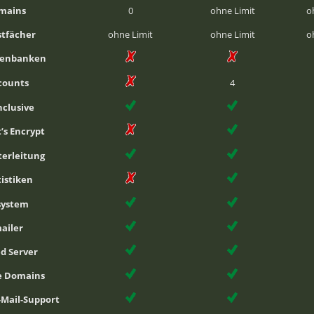
mains
0
ohne Limit
o
stfächer
ohne Limit
ohne Limit
o
tenbanken
counts
4
inclusive
t’s Encrypt
terleitung
istiken
system
ailer
d Server
he Domains
-Mail-Support