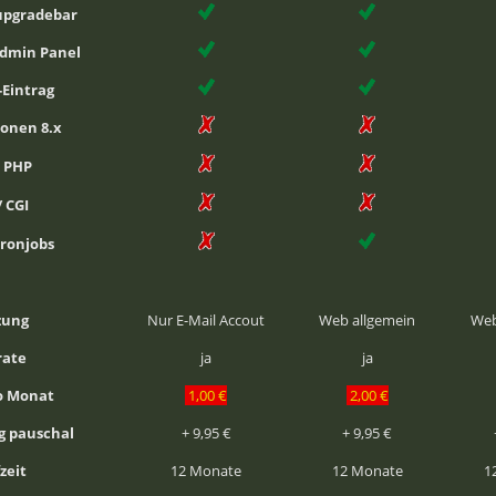
upgradebar
Admin Panel
-Eintrag
ionen 8.x
i PHP
/ CGI
Cronjobs
zung
Nur E-Mail Accout
Web allgemein
Web
rate
ja
ja
ro Monat
1,00 €
2,00 €
g pauschal
+ 9,95 €
+ 9,95 €
zeit
12 Monate
12 Monate
1