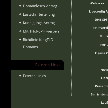
Webpaket 
Domainlösch-Antrag
Liveconfig 
Lastschrifterteilung
DNS SPF
Kündigungs-Antrag
PHP Vers
Mit THoPoPH werben
Mult
Richtlinie für gTLD
Perl 
Domains
Eigene 
Externe Links
Nut
Externe Link’s
Flat
Preis p
Einrichtun
Lauf