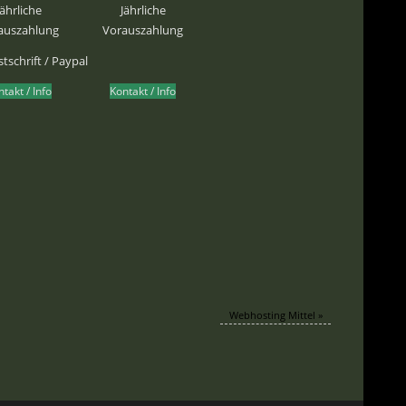
Jährliche
Jährliche
auszahlung
Vorauszahlung
tschrift / Paypal
takt / Info
Kontakt / Info
Webhosting Mittel
»