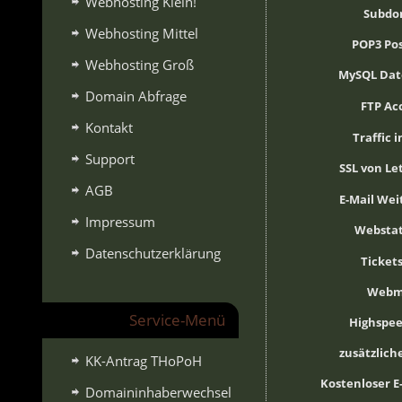
Webhosting Klein!
Subdo
Webhosting Mittel
POP3 Po
Webhosting Groß
MySQL Da
Domain Abfrage
FTP Ac
Kontakt
Traffic 
Support
SSL von Le
AGB
E-Mail Wei
Impressum
Webstat
Datenschutzerklärung
Ticket
Webm
Service-Menü
Highspee
zusätzlic
KK-Antrag THoPoH
Kostenloser E
Domaininhaberwechsel