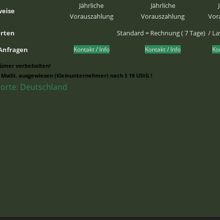
Jährliche
Jährliche
weise
Vorauszahlung
Vorauszahlung
Vor
arten
Standard = Rechnung ( 7 Tage) / Las
 Anfragen
Kontakt / Info
Kontakt / Info
Kon
rtümer vorbehalten!
 MwSt. ausgewiesen (Kleinunternehmer) nach § 19 UStG !
orte: Deutschland