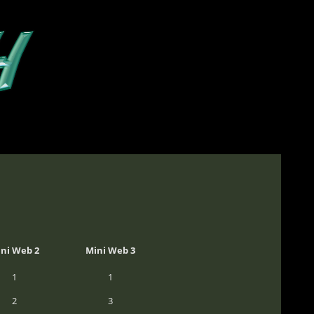
ni Web 2
Mini Web 3
1
1
2
3