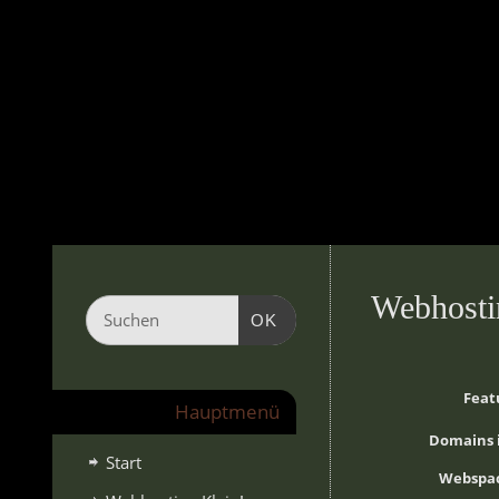
Webhosti
OK
Feat
Hauptmenü
Domains i
Start
Webspac