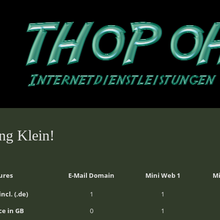
ng Klein!
ures
E-Mail Domain
Mini Web 1
Mi
ncl. (.de)
1
1
e in GB
0
1