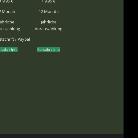
+ 9,95 €
+ 9,95 €
2 Monate
12 Monate
Jährliche
Jährliche
auszahlung
Vorauszahlung
tschrift / Paypal
takt / Info
Kontakt / Info