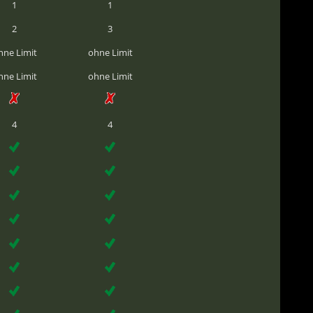
1
1
2
3
hne Limit
ohne Limit
hne Limit
ohne Limit
4
4