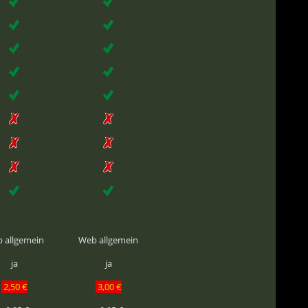
 allgemein
Web allgemein
ja
ja
2,50 €
3,00 €