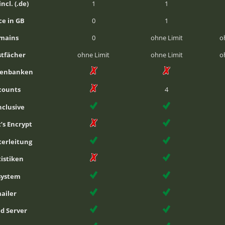
ncl. (.de)
1
1
e in GB
0
1
mains
0
ohne Limit
o
stfächer
ohne Limit
ohne Limit
o
tenbanken
counts
4
inclusive
t’s Encrypt
terleitung
istiken
system
ailer
d Server