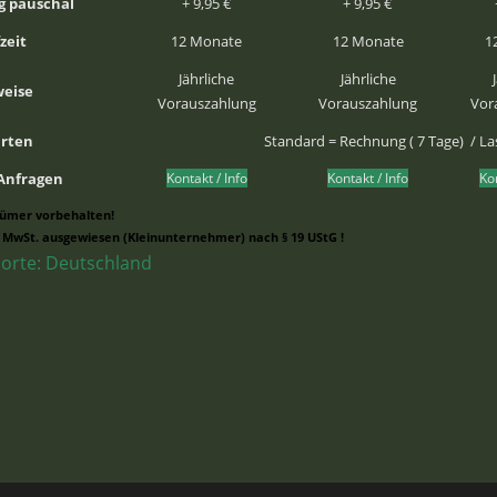
g pauschal
+ 9,95 €
+ 9,95 €
zeit
12 Monate
12 Monate
1
Jährliche
Jährliche
weise
Vorauszahlung
Vorauszahlung
Vor
arten
Standard = Rechnung ( 7 Tage) / Las
 Anfragen
Kontakt / Info
Kontakt / Info
Kon
rtümer vorbehalten!
 MwSt. ausgewiesen (Kleinunternehmer) nach § 19 UStG !
orte: Deutschland