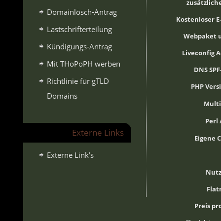
zusätzlic
Domainlösch-Antrag
Kostenloser E
Lastschrifterteilung
Webpaket 
Kündigungs-Antrag
Liveconfig 
Mit THoPoPH werben
DNS SPF
Richtlinie für gTLD
PHP Vers
Domains
Mult
Perl 
Externe Links
Eigene 
Externe Link’s
Nut
Flat
Preis p