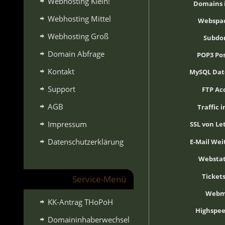
Webhosting Klein!
Domains i
Webhosting Mittel
Webspac
Webhosting Groß
Subdo
Domain Abfrage
POP3 Po
Kontakt
MySQL Da
Support
FTP Ac
AGB
Traffic 
Impressum
SSL von Le
Datenschutzerklärung
E-Mail Wei
Webstat
Ticket
Service-Menü
Webm
KK-Antrag THoPoH
Highspee
Domaininhaberwechsel