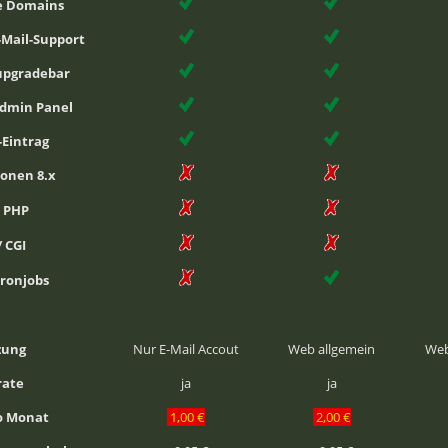
he Domains
-Mail-Support
upgradebar
Admin Panel
-Eintrag
ionen 8.x
i PHP
/ CGI
Cronjobs
zung
Nur E-Mail Accout
Web allgemein
Web
rate
ja
ja
ro Monat
1,00 €
2,00 €